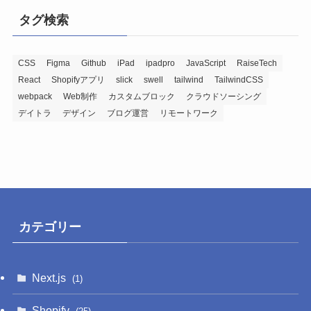
の
タグ検索
投
稿
記
CSS
Figma
Github
iPad
ipadpro
JavaScript
RaiseTech
React
Shopifyアプリ
slick
swell
tailwind
TailwindCSS
事
webpack
Web制作
カスタムブロック
クラウドソーシング
デイトラ
デザイン
ブログ運営
リモートワーク
カテゴリー
Next.js
(1)
Shopify