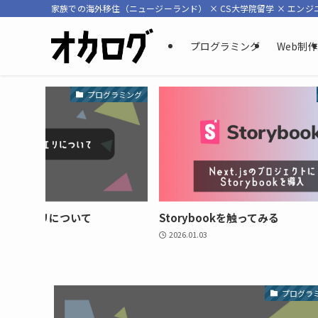
家族での海外移住（ニュージーランド） × CS大学院留学 × エンジ
プログラミング
Web制作
プログラミング
ンテナクエリについて
Storybookを触ってみる
2026.01.03
プログラ