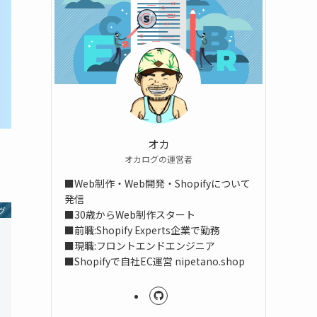
オカ
オカログの運営者
■Web制作・Web開発・Shopifyについて
発信
グ
■30歳からWeb制作スタート
■前職:Shopify Experts企業で勤務
■現職:フロントエンドエンジニア
■Shopifyで自社EC運営 nipetano.shop