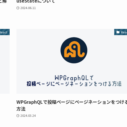
と解
useStateについて
2024.06.11
React
Rea
WPGraphQLで投稿ページにページネーションをつけ
方法
2024.03.24