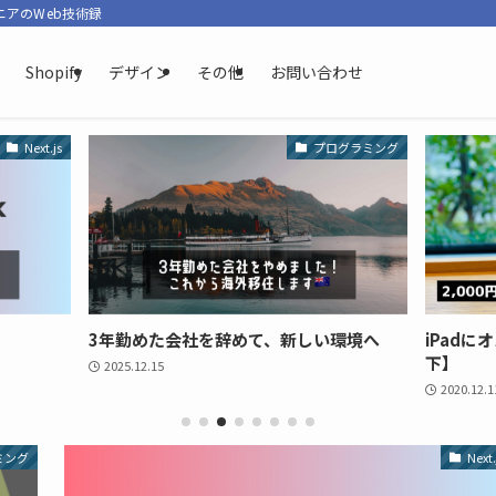
ニアのWeb技術録
Shopify
デザイン
その他
お問い合わせ
Next.js
プログラミング
3年勤めた会社を辞めて、新しい環境へ
iPadに
下】
2025.12.15
2020.12.1
ミング
Next.