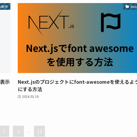
b制作
Rea
の表示
Next.jsのプロジェクトにfont-awesomeを使えるよ
にする方法
2024.03.19
2
3
...
13