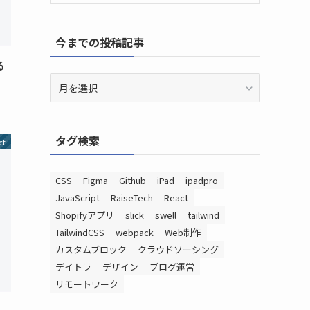
今までの投稿記事
る
今
ま
で
の
タグ検索
投
ct
稿
記
CSS
Figma
Github
iPad
ipadpro
事
JavaScript
RaiseTech
React
Shopifyアプリ
slick
swell
tailwind
TailwindCSS
webpack
Web制作
カスタムブロック
クラウドソーシング
デイトラ
デザイン
ブログ運営
リモートワーク