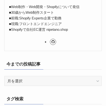
■Web制作・Web開発・Shopifyについて発信
■30歳からWeb制作スタート
■前職:Shopify Experts企業で勤務
■現職:フロントエンドエンジニア
■Shopifyで自社EC運営 nipetano.shop
今までの投稿記事
今
ま
で
の
タグ検索
投