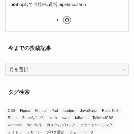
■Shopifyで自社EC運営 nipetano.shop
今までの投稿記事
今
ま
で
の
タグ検索
投
稿
記
CSS
Figma
Github
iPad
ipadpro
JavaScript
RaiseTech
React
Shopifyアプリ
slick
swell
tailwind
TailwindCSS
事
webpack
Web制作
カスタムブロック
クラウドソーシング
デイトラ
デザイン
ブログ運営
リモートワーク