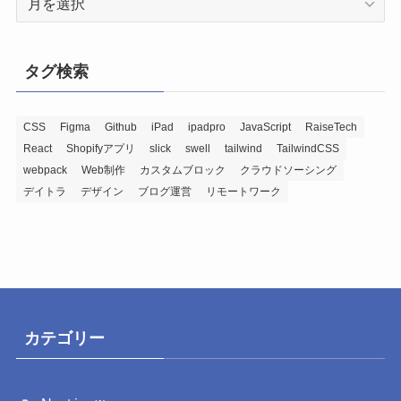
ま
で
の
タグ検索
投
稿
記
CSS
Figma
Github
iPad
ipadpro
JavaScript
RaiseTech
React
Shopifyアプリ
slick
swell
tailwind
TailwindCSS
事
webpack
Web制作
カスタムブロック
クラウドソーシング
デイトラ
デザイン
ブログ運営
リモートワーク
カテゴリー