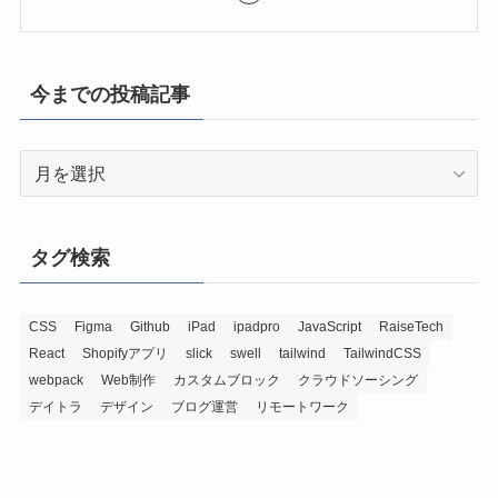
今までの投稿記事
今
ま
で
の
タグ検索
投
稿
記
CSS
Figma
Github
iPad
ipadpro
JavaScript
RaiseTech
React
Shopifyアプリ
slick
swell
tailwind
TailwindCSS
事
webpack
Web制作
カスタムブロック
クラウドソーシング
デイトラ
デザイン
ブログ運営
リモートワーク