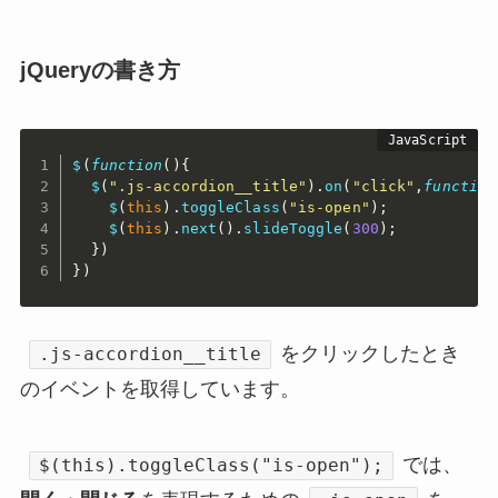
jQueryの書き方
$
(
function
(
)
{
$
(
".js-accordion__title"
)
.
on
(
"click"
,
function
$
(
this
)
.
toggleClass
(
"is-open"
)
;
$
(
this
)
.
next
(
)
.
slideToggle
(
300
)
;
}
)
}
)
をクリックしたとき
.js-accordion__title
のイベントを取得しています。
では、
$(this).toggleClass("is-open");