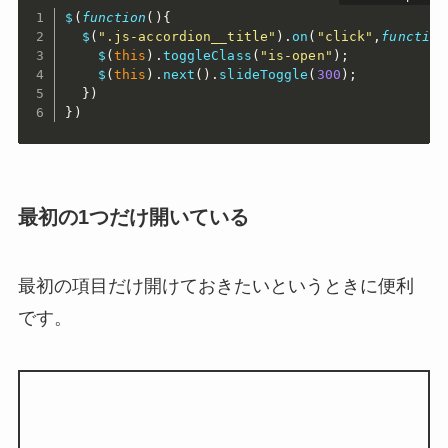
$
(
function
(
)
{
$
(
".js-accordion__title"
)
.
on
(
"click"
,
function
$
(
this
)
.
toggleClass
(
"is-open"
)
;
$
(
this
)
.
next
(
)
.
slideToggle
(
300
)
;
}
)
}
)
最初の1つだけ開いている
最初の項目だけ開けておきたいというときに便利
です。