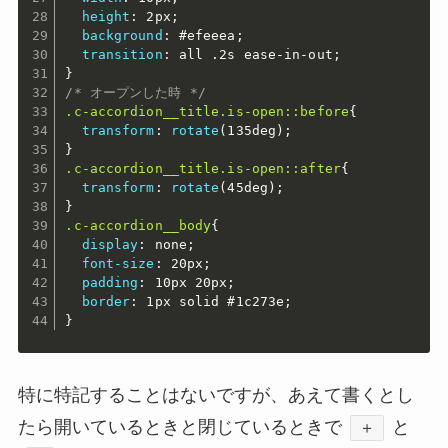
height
:
 2px
;
background
:
 #efeeea
;
transition
:
 all .2s ease-in-out
;
}
/* オープンした時 */
.c-accordion__title.is-open::before
{
transform
:
rotate
(
135deg
)
;
}
.c-accordion__title.is-open::after
{
transform
:
rotate
(
45deg
)
;
}
.c-accordion__body
{
display
:
 none
;
font-size
:
 20px
;
padding
:
 10px 20px
;
border
:
 1px solid #1c273e
;
}
特に特記することはないですが、あえて書くとし
たら開いているときと閉じているときで
と
＋