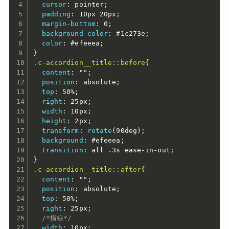
cursor
:
 pointer
;
padding
:
 10px 20px
;
margin-bottom
:
 0
;
background-color
:
 #1c273e
;
color
:
 #efeeea
;
}
.c-accordion__title::before
{
content
:
""
;
position
:
 absolute
;
top
:
 50%
;
right
:
 25px
;
width
:
 10px
;
height
:
 2px
;
transform
:
rotate
(
90deg
)
;
background
:
 #efeeea
;
transition
:
 all .3s ease-in-out
;
}
.c-accordion__title::after
{
content
:
""
;
position
:
 absolute
;
top
:
 50%
;
right
:
 25px
;
/*横線*/
width
:
 10px
;