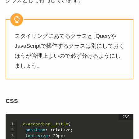
クラスとして付与しています。
スタイリングにあてるクラスと jQueryや
JavaScriptで操作するクラスは別にしておく
ほうが管理上よいので必ず分けるようにし
ましょう。
CSS
.c-accordion__title
{
position
:
 relative
;
font-size
:
 20px
;