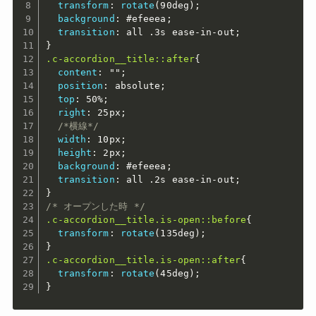
transform
:
rotate
(
90deg
)
;
background
:
 #efeeea
;
transition
:
 all .3s ease-in-out
;
}
.c-accordion__title::after
{
content
:
""
;
position
:
 absolute
;
top
:
 50%
;
right
:
 25px
;
/*横線*/
width
:
 10px
;
height
:
 2px
;
background
:
 #efeeea
;
transition
:
 all .2s ease-in-out
;
}
/* オープンした時 */
.c-accordion__title.is-open::before
{
transform
:
rotate
(
135deg
)
;
}
.c-accordion__title.is-open::after
{
transform
:
rotate
(
45deg
)
;
}