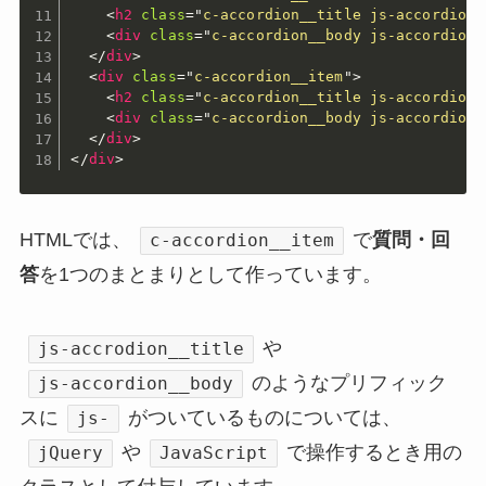
<
h2
class
=
"
c-accordion__title js-accordion_
<
div
class
=
"
c-accordion__body js-accordion_
</
div
>
<
div
class
=
"
c-accordion__item
"
>
<
h2
class
=
"
c-accordion__title js-accordion_
<
div
class
=
"
c-accordion__body js-accordion_
</
div
>
</
div
>
HTMLでは、
で
質問・回
c-accordion__item
答
を1つのまとまりとして作っています。
や
js-accrodion__title
のようなプリフィック
js-accordion__body
スに
がついているものについては、
js-
や
で操作するとき用の
jQuery
JavaScript