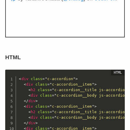
HTML
<
div
class
=
"
c-accordion
"
>
<
div
class
=
"
c-accordion__item
"
>
<
h2
class
=
"
c-accordion__title js-accordion_
<
div
class
=
"
c-accordion__body js-accordion_
</
div
>
<
div
class
=
"
c-accordion__item
"
>
<
h2
class
=
"
c-accordion__title js-accordion_
<
div
class
=
"
c-accordion__body js-accordion_
</
div
>
<
div
class
=
"
c-accordion__item
"
>