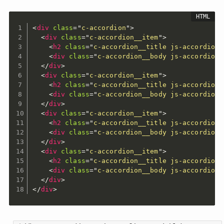
<
div
class
=
"
c-accordion
"
>
<
div
class
=
"
c-accordion__item
"
>
<
h2
class
=
"
c-accordion__title js-accordion_
<
div
class
=
"
c-accordion__body js-accordion_
</
div
>
<
div
class
=
"
c-accordion__item
"
>
<
h2
class
=
"
c-accordion__title js-accordion_
<
div
class
=
"
c-accordion__body js-accordion_
</
div
>
<
div
class
=
"
c-accordion__item
"
>
<
h2
class
=
"
c-accordion__title js-accordion_
<
div
class
=
"
c-accordion__body js-accordion_
</
div
>
<
div
class
=
"
c-accordion__item
"
>
<
h2
class
=
"
c-accordion__title js-accordion_
<
div
class
=
"
c-accordion__body js-accordion_
</
div
>
</
div
>