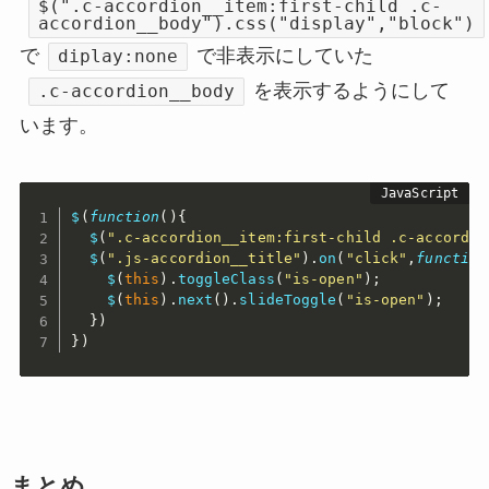
$(".c-accordion__item:first-child .c-
accordion__body").css("display","block")
で
で非表示にしていた
diplay:none
を表示するようにして
.c-accordion__body
います。
$
(
function
(
)
{
$
(
".c-accordion__item:first-child .c-accordio
$
(
".js-accordion__title"
)
.
on
(
"click"
,
function
$
(
this
)
.
toggleClass
(
"is-open"
)
;
$
(
this
)
.
next
(
)
.
slideToggle
(
"is-open"
)
;
}
)
}
)
まとめ