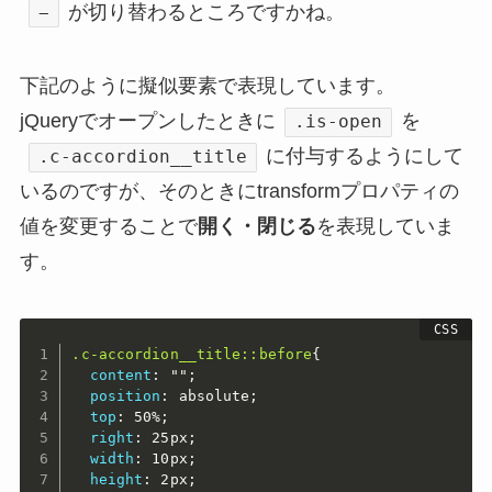
が切り替わるところですかね。
−
下記のように擬似要素で表現しています。
jQueryでオープンしたときに
を
.is-open
に付与するようにして
.c-accordion__title
いるのですが、そのときにtransformプロパティの
値を変更することで
開く・閉じる
を表現していま
す。
.c-accordion__title::before
{
content
:
""
;
position
:
 absolute
;
top
:
 50%
;
right
:
 25px
;
width
:
 10px
;
height
:
 2px
;