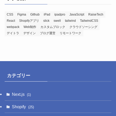
投
稿
記
CSS
Figma
Github
iPad
ipadpro
JavaScript
RaiseTech
React
Shopifyアプリ
slick
swell
tailwind
TailwindCSS
事
webpack
Web制作
カスタムブロック
クラウドソーシング
デイトラ
デザイン
ブログ運営
リモートワーク
カテゴリー
Next.js
(1)
Shopify
(25)