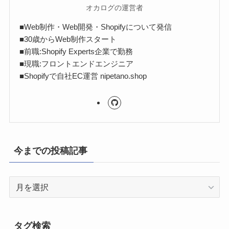
オカログの運営者
■Web制作・Web開発・Shopifyについて発信
■30歳からWeb制作スタート
■前職:Shopify Experts企業で勤務
■現職:フロントエンドエンジニア
■Shopifyで自社EC運営 nipetano.shop
今までの投稿記事
今
ま
で
の
タグ検索