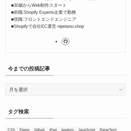
■30歳からWeb制作スタート
■前職:Shopify Experts企業で勤務
■現職:フロントエンドエンジニア
■Shopifyで自社EC運営 nipetano.shop
今までの投稿記事
今
ま
で
の
タグ検索
投
稿
記
CSS
Figma
Github
iPad
ipadpro
JavaScript
RaiseTech